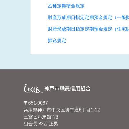
乙種定期積金規定
財産形成期日指定定期預金規定（一般
財産形成期日指定定期預金規定（住宅
振込規定
〒651-0087
兵庫県神戸市中央区御幸通6丁目1-12
三宮ビル東館2階
組合長 今西 正男