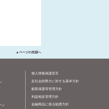
▲ページの先頭へ
個人情報保護宣言
反社会的勢力に対する基本方針
ン
顧客保護等管理方針
）
利益相反管理方針
金融商品に係る勧誘方針
ーン