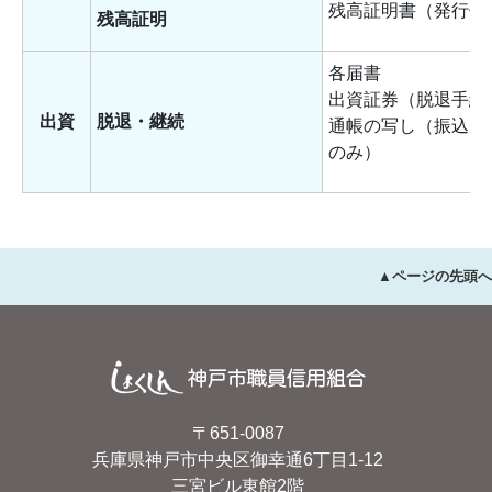
残高証明書（発行依
残高証明
各届書
出資証券（脱退手続
出資
脱退・継続
通帳の写し（振込先
のみ）
▲ページの先頭へ
〒651-0087
兵庫県神戸市中央区御幸通6丁目1-12
三宮ビル東館2階