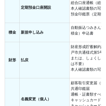
総合口座通帳（総合
定期預金口座開設
本人確認書類の写し
預金印鑑票（定期預
自動振込つみきん”ス
積金
新規申し込み
積金）申込書
財産形成貯蓄解約請
戸市共通様式第5号
または、しょくしん
財形
払戻
は不要）
本人確認書類の写し
顧客取引変更届（個
共通印鑑届
通帳・証書類すべて
名義変更（個人）
キャッシュカード
キャッシュカード暗