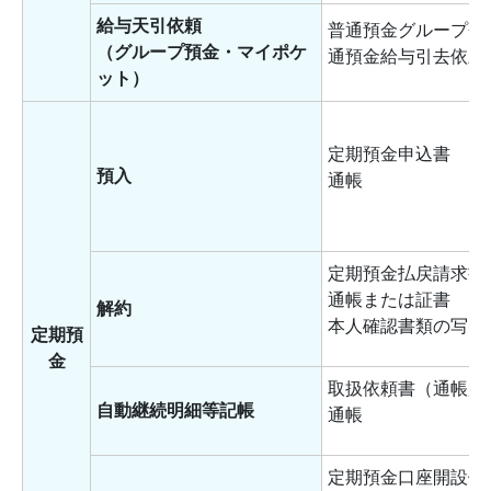
給与天引依頼
普通預金グループ会
（グループ預金・マイポケ
通預金給与引去依頼
ット）
定期預金申込書
預入
通帳
定期預金払戻請求書
通帳または証書
解約
本人確認書類の写し
定期預
金
取扱依頼書（通帳用
自動継続明細等記帳
通帳
定期預金口座開設依