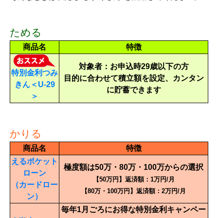
ためる
商品名
特徴
対象者：お申込時29歳以下の方
特別金利つみ
目的に合わせて積立額を設定、カンタン
きん＜U-29
に貯蓄できます
＞
かりる
商品名
特徴
えるポケット
極度額は50万・80万・100万からの選択
ローン
【50万円】返済額：1万円/月
（カードロー
【80万・100万円】返済額：2万円/月
ン）
毎年1月ごろにお得な特別金利キャンペー